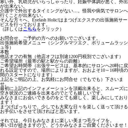
寒い外、乳幼児がいらっしゃったり、妊娠中体調が悪く、外出
が出来ない。
介護中で外出するタイミングがない…。怪我や病気でサロンへ
行くことが出来ない。
そんな方々へ、Eyelash Holic!はまつげエクステの出張施術サー
ビスを行っております。
（詳しくは
こちら
をクリック）
お問合せ、ご予約の方へのお願いでございます。
出張施術希望メニュー（シングルマツエク、ボリュームラッシ
ュ等）
本数
他店オフの有無（他店オフは別途1200円税別でございます）
ご希望場所（最寄の駅と駅からの距離）
ご希望お時間帯（出張サービスは、基本的にサロンへ20時に戻
れる設定ですので、場所によりますが、おおよそ10～16時頃の
間のスタートになります）
上記をご明記の上、お気軽にお問合せ（でもでも）下さいま
せ。
最初に上記のインフォメーションを頂戴出来ると、スムーズに
空き状況のご連絡を出来るのでとても嬉しいです。
みなさまにお会いできるのをとても嬉しく、楽しみにしており
ます！
まつげぱっちりで、少しでも大変な日々を楽しく送って頂ける
お手伝いをさせて頂ければと思います。
それでは、今日もみなさまに楽しい美まつ毛ライフを。
寒い日が続きますので、どうかみなさまご自愛くださいませ！