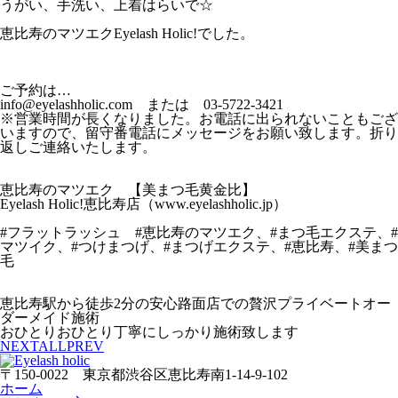
うがい、手洗い、上着はらいで☆
恵比寿のマツエクEyelash Holic!でした。
ご予約は…
info@eyelashholic.com または 03-5722-3421
※営業時間が長くなりました。お電話に出られないこともござ
いますので、留守番電話にメッセージをお願い致します。折り
返しご連絡いたします。
恵比寿のマツエク 【美まつ毛黄金比】
Eyelash Holic!恵比寿店（www.eyelashholic.jp）
#フラットラッシュ #恵比寿のマツエク、#まつ毛エクステ、#
マツイク、#つけまつげ、#まつげエクステ、#恵比寿、#美まつ
毛
恵比寿駅から徒歩2分の安心路面店での贅沢プライベートオー
ダーメイド施術
おひとりおひとり丁寧にしっかり施術致します
NEXT
ALL
PREV
〒150-0022 東京都渋谷区恵比寿南1-14-9-102
ホーム