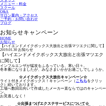
スタッフ
メニュー・料金
スクール
Q&A
サロン案内・アクセス
ご予約・お問い合わせ
ブログ
お知らせ
キャンペーン
HOME
お知らせ
【ハイエンドメイクボックス大放出と出張マツエクに関して】
2019.01.30
お知らせ
【ハイエンドメイクボックス大放出と出張マツエク
に関して】
インフルエンザが猛攻をふるっている、寒い日々。
冬本番になりましたが、みなさまいかがお過ごしでしょうか。
☆メイクボックス大放出キャンペーン☆
ライト付きメイクボックス！キャンペーン（
こちら
をクリッ
ク）続いております。
工場へ数回出向いて作成したメーカー直ならではのキャンペー
ン。
お見逃しなく！
☆出張まつげエクステサービスについて☆