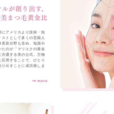
ナルが創り出す、
美まつ毛黄金比
期にアメリカより技術・知
ィストとして多くの芸能人
療美容分野も含め、知識や
いたのが「マツエクの黄金
に共通する美の公式。万物
に応用することで、ひとり
創り出すことに成功致しま
more